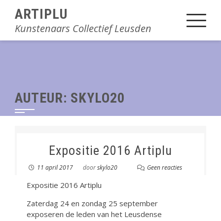
Sla
ARTIPLU
over
Kunstenaars Collectief Leusden
en
ga
naar
inhoud
AUTEUR:
SKYLO20
Expositie 2016 Artiplu
11 april 2017
door
skylo20
Geen reacties
Expositie 2016 Artiplu
Zaterdag 24 en zondag 25 september
exposeren de leden van het Leusdense