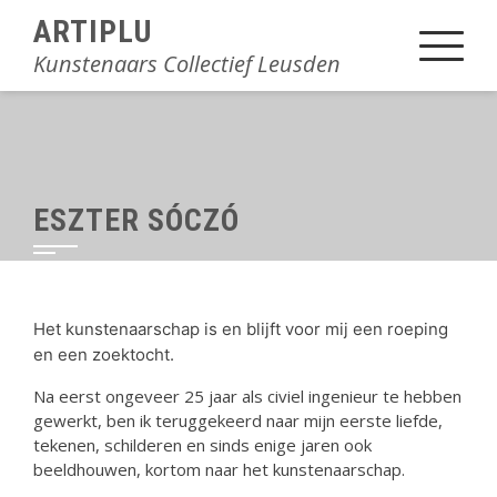
Sla
ARTIPLU
over
Kunstenaars Collectief Leusden
en
ga
naar
inhoud
ESZTER SÓCZÓ
Het kunstenaarschap is en blijft voor mij een roeping
en een zoektocht.
Na eerst ongeveer 25 jaar als civiel ingenieur te hebben
gewerkt, ben ik teruggekeerd naar mijn eerste liefde,
tekenen, schilderen en sinds enige jaren ook
beeldhouwen, kortom naar het kunstenaarschap.