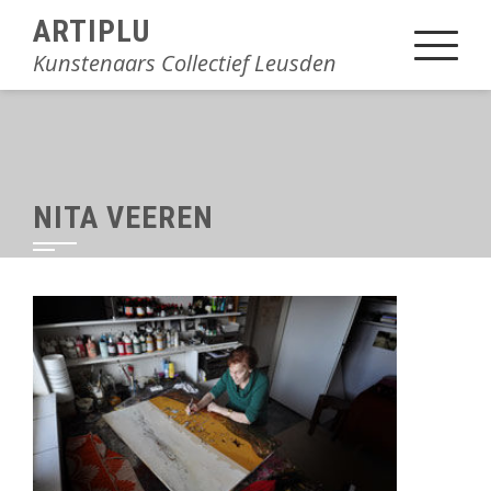
Sla
ARTIPLU
over
Kunstenaars Collectief Leusden
en
ga
naar
inhoud
NITA VEEREN