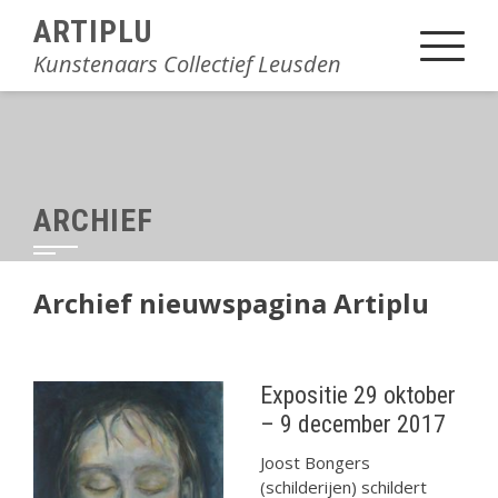
Sla
ARTIPLU
over
Kunstenaars Collectief Leusden
en
ga
naar
inhoud
ARCHIEF
Archief nieuwspagina Artiplu
Expositie 29 oktober
– 9 december 2017
Joost Bongers
(schilderijen) schildert